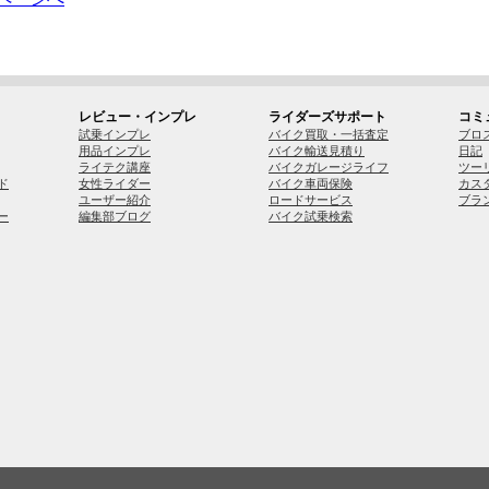
レビュー・インプレ
ライダーズサポート
コミ
試乗インプレ
バイク買取・一括査定
ブロ
用品インプレ
バイク輸送見積り
日記
ライテク講座
バイクガレージライフ
ツー
ド
女性ライダー
バイク車両保険
カス
ユーザー紹介
ロードサービス
ブラ
ー
編集部ブログ
バイク試乗検索