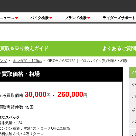
ニュース
バイク検索
ブランド検索
ライダーズサポート
買取＆乗り換えガイド
よくあるご質問
ンダ
>
ホンダ51～125cc
> GROM / MSX125｜グロム バイク買取価格・相場
バイク買取価格・相場
30,000
260,000
参考買取価格
円 ～
円
買取実績件数 45回
よ
主なスペック
総排気量：124
エンジン種類：空冷4ストロークOHC単気筒
燃料供給方式：4段リターン