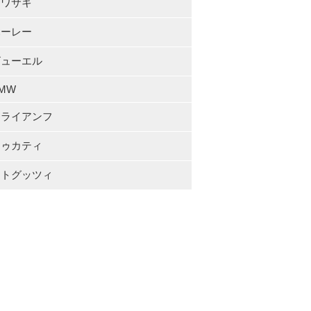
カワサキ
ハーレー
ビューエル
MW
トライアンフ
ドゥカティ
モトグッツィ