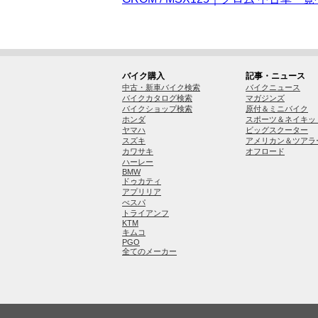
バイク購入
記事・ニュース
中古・新車バイク検索
バイクニュース
バイクカタログ検索
マガジンズ
バイクショップ検索
原付＆ミニバイク
ホンダ
スポーツ＆ネイキッ
ヤマハ
ビッグスクーター
スズキ
アメリカン＆ツアラ
カワサキ
オフロード
ハーレー
BMW
ドゥカティ
アプリリア
べスパ
トライアンフ
KTM
キムコ
PGO
全てのメーカー