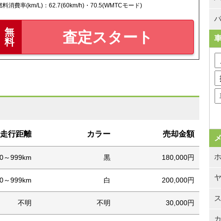
燃料消費率(km/L)：62.7(60km/h)・70.5(WMTCモード)
バ
無
査定スタート
料
走行距離
カラー
売却金額
00～999km
黒
180,000円
00～999km
白
200,000円
不明
不明
30,000円