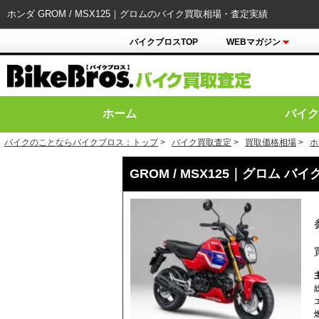
ホンダ GROM / MSX125｜グロムのバイク買取相場・査定実績
バイクブロスTOP
WEBマガジン
ホーム
バイク
バイクのことならバイクブロス：トップ
>
バイク買取査定
>
買取価格相場
>
ホ
GROM / MSX125｜グロム 