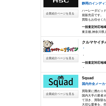
静岡のインディ
ハーレーダビッ
企業紹介ページを見る
規販売店です。
買取もお任せく
一括査定対応地
東京都,神奈川県,
クルマヤイチ
・
・
企業紹介ページを見る
一括査定対応地
・
Squad
国内外全メーカ
買取業に携わり今
企業紹介ページを見る
国内大手の業者
て頂き、買取額
大切な愛車を、