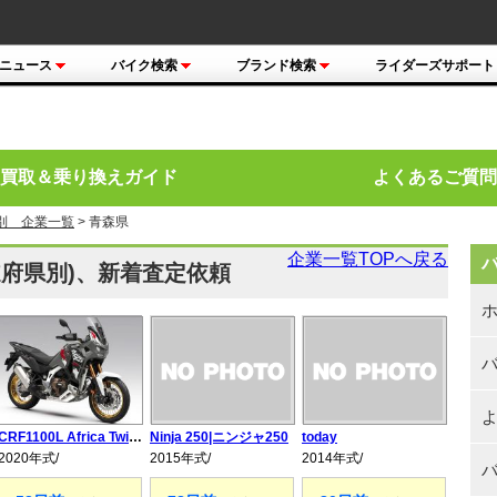
ニュース
バイク検索
ブランド検索
ライダーズサポート
買取＆乗り換えガイド
よくあるご質問
別 企業一覧
> 青森県
企業一覧TOPへ戻る
府県別)、新着査定依頼
よ
CRF1100L Africa Twin Adventure Sports/ES｜CRF1100Lアフリカツイン アドベンチャースポーツ/ES
Ninja 250|ニンジャ250
today
2020年式/
2015年式/
2014年式/