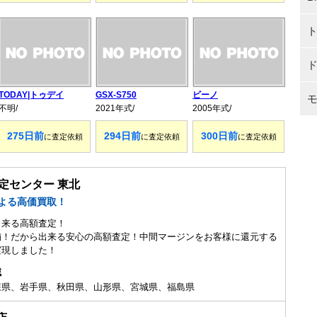
TODAY|トゥデイ
GSX-S750
ビーノ
不明/
2021年式/
2005年式/
275日前
294日前
300日前
に査定依頼
に査定依頼
に査定依頼
定センター 東北
よる高価買取！
出来る高額査定！
舗！だから出来る安心の高額査定！中間マージンをお客様に還元する
実現しました！
域
森県、岩手県、秋田県、山形県、宮城県、福島県