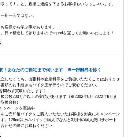
い取って！』と、直接ご連絡を下さるお客様もいらっしゃいます。
、一期一会ではない。
、お客様から学ぶ事があります。
、日々精進して参りますのでsquadを宜しくお願いいたします！
域
域
取！あなたのご自宅まで伺います ※一部離島を除く
成立しなくても、出張料や査定料等をご負担いただくことはありませ
い書類のお手続きもバイク王が行うのでご安心ください。
を問わず買取いたします！
台数200万台以上の実績があります（※2002年8月-2022年9月ま
計取扱台数）
ャンペーンを実施中
クをご売却後バイクをご購入いただいたお客様を対象にキャンペーン
す。126cc以上のバイクご購入でなんと3万円の購入費用サポート
い合わせの際にお尋ねください
域