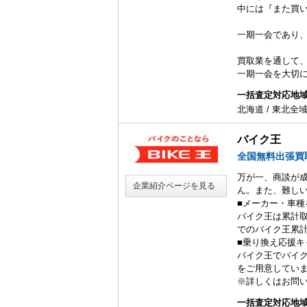
中には『また買
一期一会であり
買取業を通して
一期一会を大切に
一括査定対応地
北海道 / 東北全
バイク王
全国無料出張買
万が一、商談が
企業紹介ページを見る
ん。また、難し
■メーカー・車種
バイク王は累計取扱
でのバイク王累
■乗り換え応援キ
バイク王でバイ
をご用意していま
※詳しくはお問
一括査定対応地