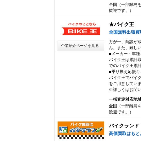
全国（一部離島
歓迎です。）
★バイク王
全国無料出張買
万が一、商談が
企業紹介ページを見る
ん。また、難し
■メーカー・車種
バイク王は累計取扱
でのバイク王累
■乗り換え応援キ
バイク王でバイ
をご用意していま
※詳しくはお問
一括査定対応地
全国（一部離島
歓迎です。）
バイクランド
高価買取はもと