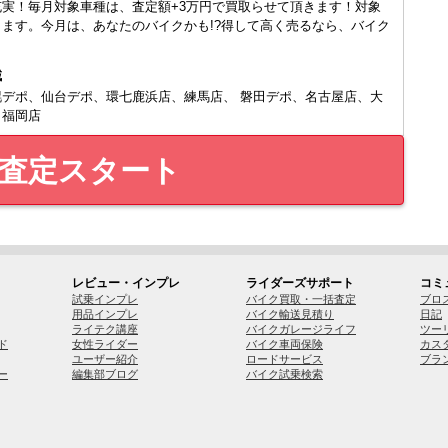
実！毎月対象車種は、査定額+3万円で買取らせて頂きます！対象
ます。今月は、あなたのバイクかも!?得して高く売るなら、バイク
域
幌デポ、仙台デポ、環七鹿浜店、練馬店、 磐田デポ、名古屋店、大
、福岡店
査定スタート
レビュー・インプレ
ライダーズサポート
コミ
試乗インプレ
バイク買取・一括査定
ブロ
用品インプレ
バイク輸送見積り
日記
ライテク講座
バイクガレージライフ
ツー
ド
女性ライダー
バイク車両保険
カス
ユーザー紹介
ロードサービス
ブラ
ー
編集部ブログ
バイク試乗検索