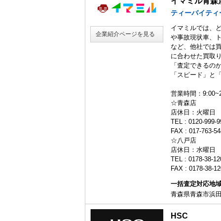
イマミル青森
ティーバイティ
イマミルでは、
企業紹介ページを見る
や事故現状車、
など、他社では
に合わせた買取
「査定できるの
「スピード」と
営業時間：9:00~2
☆青森店
店休日：火曜日
TEL : 0120-999-9
FAX : 017-763-5
☆八戸店
店休日：水曜日
TEL : 0178-38-
FAX : 0178-38-1
一括査定対応地
青森県青森市浜田
HSC