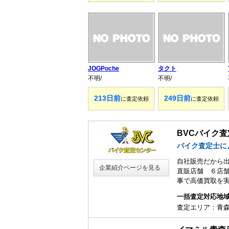
JOGPoche
タクト
不明/
不明/
213日前
249日前
に査定依頼
に査定依頼
BVCバイク査
バイク査定士に
自社販売だから
企業紹介ページを見る
直販店舗 ６店
事で高価買取を
一括査定対応地
査定エリア：青