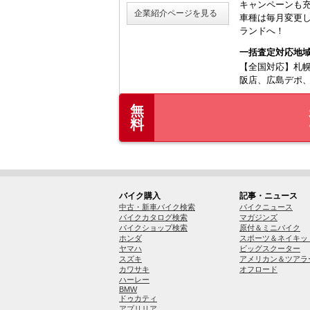
キャンペーンも充
企業紹介ページを見る
車種は毎月変更し
ランドへ！
一括査定対応地
【全国対応】札
阪店、広島デポ
無
料
バイク購入
記事・ニュース
中古・新車バイク検索
バイクニュース
バイクカタログ検索
マガジンズ
バイクショップ検索
原付＆ミニバイク
ホンダ
スポーツ＆ネイキッ
ヤマハ
ビッグスクーター
スズキ
アメリカン＆ツアラ
カワサキ
オフロード
ハーレー
BMW
ドゥカティ
アプリリア