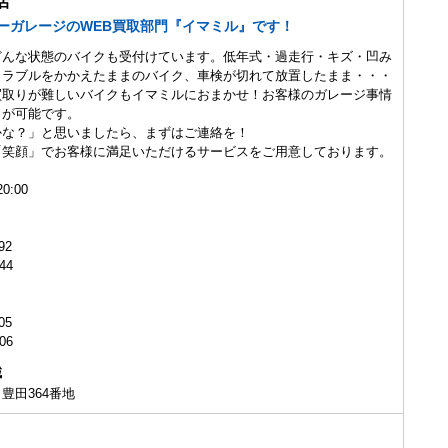
店
ーガレージのWEB買取部門『イマミル』です！
どんな状態のバイクも受付けています。低年式・過走行・キズ・凹み
トラブルをかかえたままのバイク、車検が切れて放置したまま・・・
買取りが難しいバイクもイマミルにおまかせ！お客様のガレージ事情
りが可能です。
かな？」と思いましたら、まずはご連絡を！
「笑顔」でお客様に満足いただけるサービスをご用意しております。
0:00
92
444
1205
206
域
豊田364番地