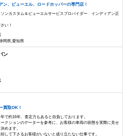
アン、ビューエル、ロードホッパーの専門店！
ドソンカスタム＆ビューエルサービスプロバイダー インディアン正
ださい！
域
静岡県,愛知県
バン
域
ー買取OK！
年で約16年、査定力もあると自負しております。
オークションのデーターを参考に、お客様の車両の状態を実際に見せ
を決めます。
売却して下さるお客様がいないと成り立たない仕事です。