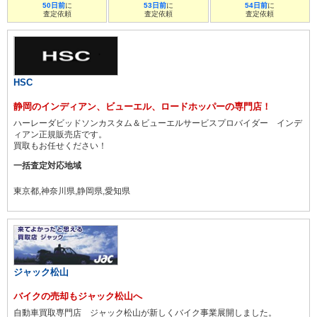
50日前
に
53日前
に
54日前
に
査定依頼
査定依頼
査定依頼
HSC
静岡のインディアン、ビューエル、ロードホッパーの専門店！
ハーレーダビッドソンカスタム＆ビューエルサービスプロバイダー インデ
ィアン正規販売店です。
買取もお任せください！
一括査定対応地域
東京都,神奈川県,静岡県,愛知県
ジャック松山
バイクの売却もジャック松山へ
自動車買取専門店 ジャック松山が新しくバイク事業展開しました。