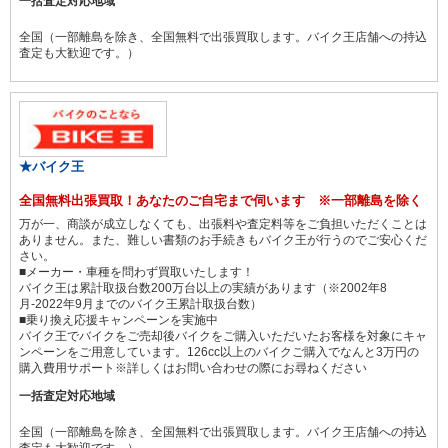
一括査定対応地域
全国（一部離島を除き、全国無料で出張買取します。バイク王店舗への持込
査定も大歓迎です。）
★バイク王
全国無料出張買取！あなたのご自宅まで伺います ※一部離島を除く
万が一、商談が成立しなくても、出張料や査定料等をご負担いただくことは
ありません。また、難しい書類のお手続きもバイク王が行うのでご安心くだ
さい。
■メーカー・車種を問わず買取いたします！
バイク王は累計取扱台数200万台以上の実績があります（※2002年8
月-2022年9月までのバイク王累計取扱台数）
■乗り換え応援キャンペーンを実施中
バイク王でバイクをご売却後バイクをご購入いただいたお客様を対象にキャ
ンペーンをご用意しています。126cc以上のバイクご購入でなんと3万円の
購入費用サポート※詳しくはお問い合わせの際にお尋ねください
一括査定対応地域
全国（一部離島を除き、全国無料で出張買取します。バイク王店舗への持込
査定も大歓迎です。）