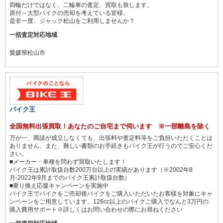
四輪だけではなく、二輪車の査定、買取も致します。
原付～大型バイクの売却を考えている皆様、
是非一度、ジャック松山をご利用しませんか？
一括査定対応地域
愛媛県松山市
バイク王
全国無料出張買取！あなたのご自宅まで伺います ※一部離島を除く
万が一、商談が成立しなくても、出張料や査定料等をご負担いただくことは
ありません。また、難しい書類のお手続きもバイク王が行うのでご安心くだ
さい。
■メーカー・車種を問わず買取いたします！
バイク王は累計取扱台数200万台以上の実績があります（※2002年8
月-2022年9月までのバイク王累計取扱台数）
■乗り換え応援キャンペーンを実施中
バイク王でバイクをご売却後バイクをご購入いただいたお客様を対象にキャ
ンペーンをご用意しています。126cc以上のバイクご購入でなんと3万円の
購入費用サポート※詳しくはお問い合わせの際にお尋ねください