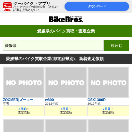
グーバイク・アプリ
ダウンロード
バイクブロスの新着記事・話題の
記事を見逃さない！
愛媛県のバイク買取・査定企業
愛媛県のバイク買取企業(都道府県別)、新着査定依頼
ZOOMER|ズーマー
w800
GSX1300R
不明
2012年式
2015年式
2日前
に
5日前
に
7日前
に
査定依頼
査定依頼
査定依頼