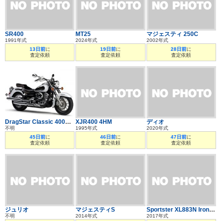
SR400
MT25
マジェスティ 250C
1991年式
2024年式
2002年式
13日前
に
19日前
に
28日前
に
査定依頼
査定依頼
査定依頼
DragStar Classic 400（XVS400C)｜ドラッグスタークラシック400（DSC4）
XJR400 4HM
ディオ
不明
1995年式
2020年式
45日前
に
46日前
に
47日前
に
査定依頼
査定依頼
査定依頼
ジュリオ
マジェスティS
Sportster XL883N Iron883|スポーツスター XL883N アイアン883
不明
2014年式
2017年式