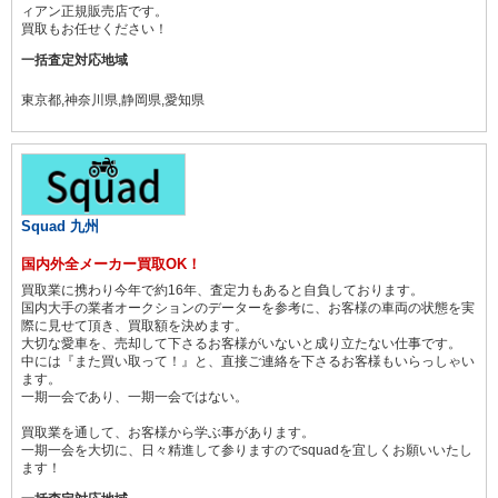
ィアン正規販売店です。
買取もお任せください！
一括査定対応地域
東京都,神奈川県,静岡県,愛知県
Squad 九州
国内外全メーカー買取OK！
買取業に携わり今年で約16年、査定力もあると自負しております。
国内大手の業者オークションのデーターを参考に、お客様の車両の状態を実
際に見せて頂き、買取額を決めます。
大切な愛車を、売却して下さるお客様がいないと成り立たない仕事です。
中には『また買い取って！』と、直接ご連絡を下さるお客様もいらっしゃい
ます。
一期一会であり、一期一会ではない。
買取業を通して、お客様から学ぶ事があります。
一期一会を大切に、日々精進して参りますのでsquadを宜しくお願いいたし
ます！