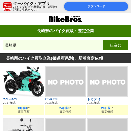
グーバイク・アプリ
ダウンロード
バイクブロスの新着記事・話題の
記事を見逃さない！
長崎県のバイク買取・査定企業
長崎県のバイク買取企業(都道府県別)、新着査定依頼
YZF-R25
GSR250
トゥデイ
2017年式
2014年式
2021年式
13日前
に
24日前
に
28日前
に
査定依頼
査定依頼
査定依頼