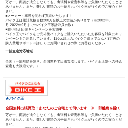
万が一、商談が成立しなくても、出張料や査定料等をご負担いただくことは
ありません。また、難しい書類のお手続きもバイク王が行うのでご安心くだ
さい。
■メーカー・車種を問わず買取いたします！
バイク王は累計取扱台数200万台以上の実績があります（※2002年8
月-2022年9月までのバイク王累計取扱台数）
■乗り換え応援キャンペーンを実施中
バイク王でバイクをご売却後バイクをご購入いただいたお客様を対象にキャ
ンペーンをご用意しています。126cc以上のバイクご購入でなんと3万円の
購入費用サポート※詳しくはお問い合わせの際にお尋ねください
一括査定対応地域
全国（一部離島を除き、全国無料で出張買取します。バイク王店舗への持込
査定も大歓迎です。）
★バイク王
全国無料出張買取！あなたのご自宅まで伺います ※一部離島を除く
万が一、商談が成立しなくても、出張料や査定料等をご負担いただくことは
ありません。また、難しい書類のお手続きもバイク王が行うのでご安心くだ
さい。