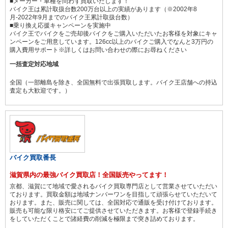
■メーカー・車種を問わず買取いたします！
バイク王は累計取扱台数200万台以上の実績があります（※2002年8
月-2022年9月までのバイク王累計取扱台数）
■乗り換え応援キャンペーンを実施中
バイク王でバイクをご売却後バイクをご購入いただいたお客様を対象にキャ
ンペーンをご用意しています。126cc以上のバイクご購入でなんと3万円の
購入費用サポート※詳しくはお問い合わせの際にお尋ねください
一括査定対応地域
全国（一部離島を除き、全国無料で出張買取します。バイク王店舗への持込
査定も大歓迎です。）
バイク買取番長
滋賀県内の最強バイク買取店！全国販売やってます！
京都、滋賀にて地域で愛されるバイク買取専門店として営業させていただい
ております。買取金額は地域ナンバーワンを目指して頑張らせていただいて
おります。また、販売に関しては、全国対応で通販を受け付けております。
販売も可能な限り格安にてご提供させていただきます。お客様で登録手続き
をしていただくことで諸経費の削減を極限まで突き詰めております。