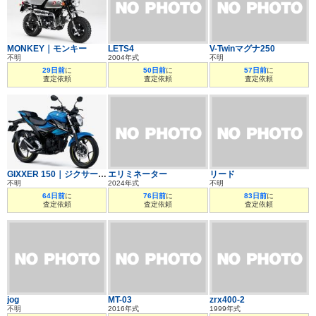
MONKEY｜モンキー
LETS4
V-Twinマグナ250
不明
2004年式
不明
29日前
に
50日前
に
57日前
に
査定依頼
査定依頼
査定依頼
GIXXER 150｜ジクサー150
エリミネーター
リード
不明
2024年式
不明
64日前
に
76日前
に
83日前
に
査定依頼
査定依頼
査定依頼
jog
MT-03
zrx400-2
不明
2016年式
1999年式