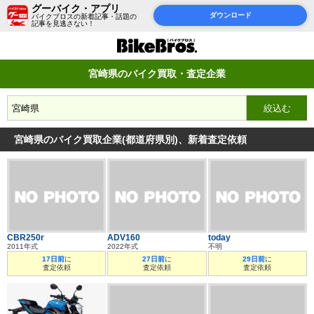
グーバイク・アプリ
ダウンロード
バイクブロスの新着記事・話題の
記事を見逃さない！
宮崎県のバイク買取・査定企業
宮崎県のバイク買取企業(都道府県別)、新着査定依頼
CBR250r
ADV160
today
2011年式
2022年式
不明
17日前
に
27日前
に
29日前
に
査定依頼
査定依頼
査定依頼