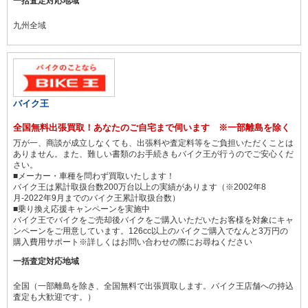
一括査定対応地域
九州全域
バイク王
全国無料出張買取！あなたのご自宅まで伺います ※一部離島を除く
万が一、商談が成立しなくても、出張料や査定料等をご負担いただくことは
ありません。また、難しい書類のお手続きもバイク王が行うのでご安心くだ
さい。
■メーカー・車種を問わず買取いたします！
バイク王は累計取扱台数200万台以上の実績があります（※2002年8
月-2022年9月までのバイク王累計取扱台数）
■乗り換え応援キャンペーンを実施中
バイク王でバイクをご売却後バイクをご購入いただいたお客様を対象にキャ
ンペーンをご用意しています。126cc以上のバイクご購入でなんと3万円の
購入費用サポート※詳しくはお問い合わせの際にお尋ねください
一括査定対応地域
全国（一部離島を除き、全国無料で出張買取します。バイク王店舗への持込
査定も大歓迎です。）