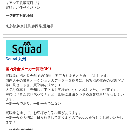
ィアン正規販売店です。
買取もお任せください！
一括査定対応地域
東京都,神奈川県,静岡県,愛知県
Squad 九州
国内外全メーカー買取OK！
買取業に携わり今年で約16年、査定力もあると自負しております。
国内大手の業者オークションのデーターを参考に、お客様の車両の状態を実
際に見せて頂き、買取額を決めます。
大切な愛車を、売却して下さるお客様がいないと成り立たない仕事です。
中には『また買い取って！』と、直接ご連絡を下さるお客様もいらっしゃい
ます。
一期一会であり、一期一会ではない。
買取業を通して、お客様から学ぶ事があります。
一期一会を大切に、日々精進して参りますのでsquadを宜しくお願いいたし
ます！