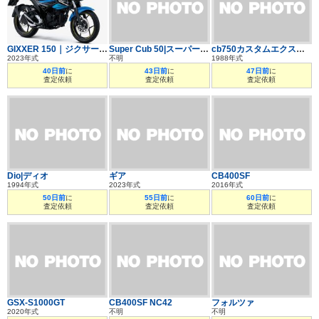
GIXXER 150｜ジクサー150
Super Cub 50|スーパーカブ50
cb750カスタムエクスクルーシブ
2023年式
不明
1988年式
40日前
に
43日前
に
47日前
に
査定依頼
査定依頼
査定依頼
Dio|ディオ
ギア
CB400SF
1994年式
2023年式
2016年式
50日前
に
55日前
に
60日前
に
査定依頼
査定依頼
査定依頼
GSX-S1000GT
CB400SF NC42
フォルツァ
2020年式
不明
不明