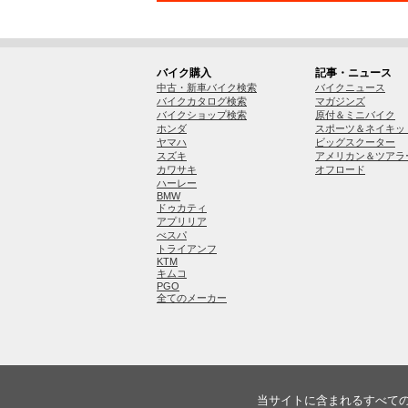
バイク購入
記事・ニュース
中古・新車バイク検索
バイクニュース
バイクカタログ検索
マガジンズ
バイクショップ検索
原付＆ミニバイク
ホンダ
スポーツ＆ネイキッ
ヤマハ
ビッグスクーター
スズキ
アメリカン＆ツアラ
カワサキ
オフロード
ハーレー
BMW
ドゥカティ
アプリリア
べスパ
トライアンフ
KTM
キムコ
PGO
全てのメーカー
当サイトに含まれるすべて