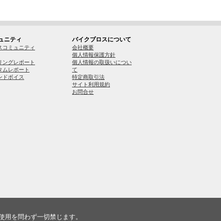
ュニティ
バイクブロスについて
スコミュニティ
会社概要
個人情報保護方針
リングレポート
個人情報の取扱いについ
タムレポート
て
ンドボイス
特定商取引法
サイト利用規約
お問合せ
使用を問わず一切禁じます。