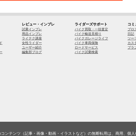
レビュー・インプレ
ライダーズサポート
コミ
試乗インプレ
バイク買取・一括査定
ブロ
用品インプレ
バイク輸送見積り
日記
ライテク講座
バイクガレージライフ
ツー
ド
女性ライダー
バイク車両保険
カス
ユーザー紹介
ロードサービス
ブラ
ー
編集部ブログ
バイク試乗検索
のコンテンツ（記事・画像・動画・イラストなど）の無断転用は、商用、個人